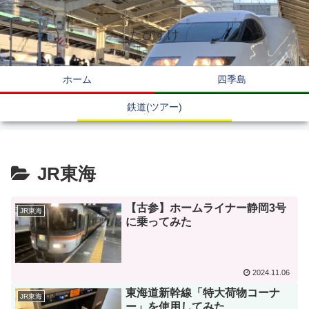
たびすけ
ホーム
四季島
鉄道(ツアー)
JR東海
【古参】ホームライナー静岡3号
JR東海
に乗ってみた
2024.11.06
東海道新幹線「特大荷物コーナ
JR東海
ー」を使用してみた