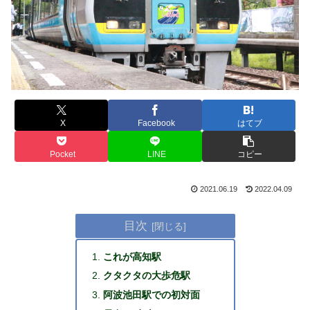
X
Facebook
はてブ
Pocket
LINE
コピー
2021.06.19
2022.04.09
目次
これが高知駅
クタクタの大歩危駅
阿波池田駅での初対面