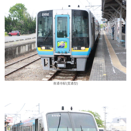
善通寺駅(貫通型)