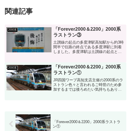
関連記事
「Forever2000＆2200」2000系
2000系
ラストラン③
土讃線の起点の多度津駅高知駅から約3時
間半で往路の終点である多度津駅に到着
しました。多度津駅は土讃線の起点とな
る駅でもあり、予讃線の途中駅になりま
す。これまでは貫通型(2100系)が先頭と
なっていましたが、これから復路になる
「Forever2000＆2200」2000系
2000系
ため貫通型(21...
ラストラン①
JR四国ワープ高知支店主催の2000系のラ
ストラン色々と言われるご時世のため参
加するまでは後ろめたい気持ちもありま
したが、今回のチャンスを逃すと「後悔
する」と思いツアーに参加しました。自
分にとっては今回のラストランが2000系
の最初で最後の...
「Forever2000＆2200」2000系ラストラ
ン①