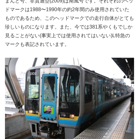
まんと号、非貫通型(2009)は南風号です。それぞれのヘッ
ドマークは1988〜1990年の約2年間のみ使用されていた
ものであるため、このヘッドマークでの走行自体がとても
珍しいものになります。また、今では381系やくもでしか
見ることがない(事実上では使用されてはいない)L特急の
マークも表記されています。