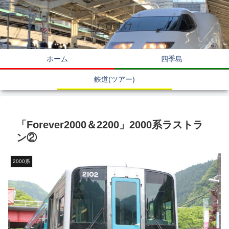
たびすけ
ホーム
四季島
鉄道(ツアー)
「Forever2000＆2200」2000系ラストラ
ン②
2000系