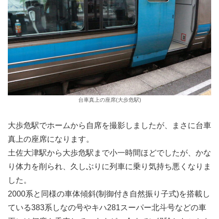
台車真上の座席(大歩危駅)
大歩危駅でホームから自席を撮影しましたが、まさに台車
真上の座席になります。
土佐大津駅から大歩危駅まで小一時間ほどでしたが、かな
り体力を削られ、久しぶりに列車に乗り気持ち悪くなりま
した。
2000系と同様の車体傾斜(制御付き自然振り子式)を搭載し
ている383系しなの号やキハ281スーパー北斗号などの車