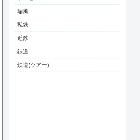
瑞風
私鉄
近鉄
鉄道
鉄道(ツアー)