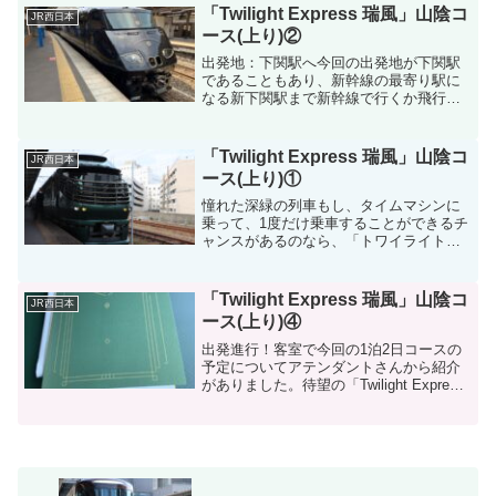
した濃い緑色でとてもかっこいい色をし
「Twilight Express 瑞風」山陰コ
JR西日本
ていましたが、内装は普通...
ース(上り)②
出発地：下関駅へ今回の出発地が下関駅
であることもあり、新幹線の最寄り駅に
なる新下関駅まで新幹線で行くか飛行機
で福岡空港まで行くのか悩みました。今
回は久しぶりに飛行機に乗りたい気分に
なり、安定のJALで行くことにしました
「Twilight Express 瑞風」山陰コ
JR西日本
（笑）瑞風のツアー代も...
ース(上り)①
憧れた深緑の列車もし、タイムマシンに
乗って、1度だけ乗車することができるチ
ャンスがあるのなら、「トワイライトエ
クスプレス」に乗車したいと何度も思っ
たことがあります。深緑の大人の豪華な
旅を感じさせてくれる列車が大阪から札
「Twilight Express 瑞風」山陰コ
JR西日本
幌へ運転されていたとい...
ース(上り)④
出発進行！客室で今回の1泊2日コースの
予定についてアテンダントさんから紹介
がありました。待望の「Twilight Express
瑞風」に乗車したことができたので、車
内を色々と散策していたため、案内を待
たせていました(汗)最後尾から見える景...