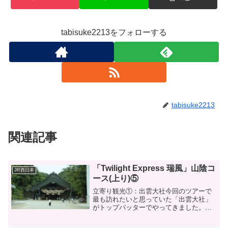
tabisuke2213をフォローする
tabisuke2213
関連記事
「Twilight Express 瑞風」山陰コ
JR西日本
ース(上り)⑤
立寄り観光①：出雲大社今回のツアーで
最も訪れたいと思っていた「出雲大社」
がトップバッターでやってきました。出
雲市駅からは専用バスに乗車して移動に
なります。バスの外装は瑞風をイメージ