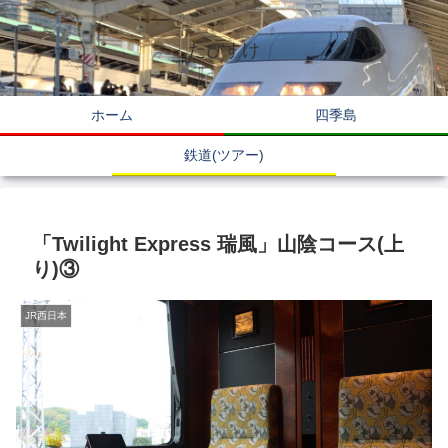
たびすけ
ホーム
四季島
鉄道(ツアー)
「Twilight Express 瑞風」山陰コース(上
り)③
JR西日本