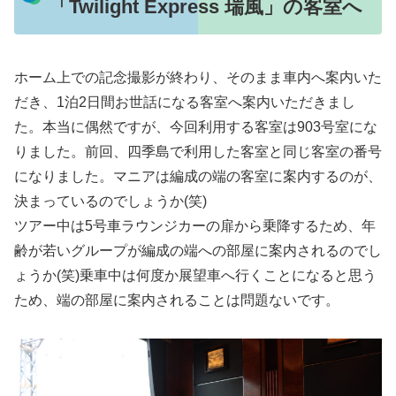
「Twilight Express 瑞風」の客室へ
ホーム上での記念撮影が終わり、そのまま車内へ案内いた
だき、1泊2日間お世話になる客室へ案内いただきまし
た。本当に偶然ですが、今回利用する客室は903号室にな
りました。前回、四季島で利用した客室と同じ客室の番号
になりました。マニアは編成の端の客室に案内するのが、
決まっているのでしょうか(笑)
ツアー中は5号車ラウンジカーの扉から乗降するため、年
齢が若いグループが編成の端への部屋に案内されるのでし
ょうか(笑)乗車中は何度か展望車へ行くことになると思う
ため、端の部屋に案内されることは問題ないです。